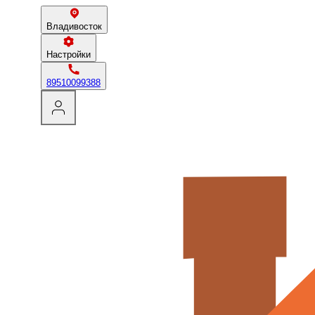
Владивосток
Настройки
89510099388